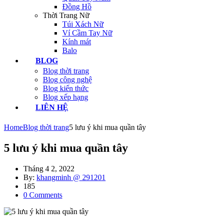
Đồng Hồ
Thời Trang Nữ
Túi Xách Nữ
Ví Cầm Tay Nữ
Kính mát
Balo
BLOG
Blog thời trang
Blog công nghệ
Blog kiến thức
Blog xếp hạng
LIÊN HỆ
Home
Blog thời trang
5 lưu ý khi mua quần tây
5 lưu ý khi mua quần tây
Tháng 4 2, 2022
By:
khangminh @ 291201
185
0
Comments