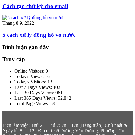
Cách tạo chữ ký cho email
Tháng 8 9, 2022
5 cách xử lý đồng hồ vô nước
Bình luận gần đây
Truy cập
Online Visitors:
0
Today's Views:
16
Today's Visitors:
13
Last 7 Days Views:
102
Last 30 Days Views:
961
Last 365 Days Views:
52.842
Total Page Views:
59
Lịch làm việc: Thứ 2 – Thứ 7: 7h – 17h (Hằng tuần). Chủ nhật &
Ngày lễ: 8h – 12h
Địa chỉ: 69 Dương Văn Dương, Phường Tân