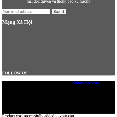
mại độc quyền và thông báo xu hướng
Submit
Mạng Xã Hội
FOLLOW US
© Copyright 2026, Designed by
Mikaystore.com
Lưu ý: Mikaystore không hỗ trợ bán
hàng trực tiếp tại văn phòng, mọi
đơn hàng cần được đặt trên Website.
Product was successfully added to your cart!