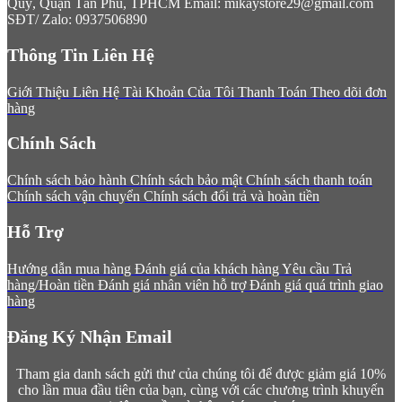
Quý, Quận Tân Phú, TPHCM
Email: mikaystore29@gmail.com
SĐT/ Zalo: 0937506890
Thông Tin Liên Hệ
Giới Thiệu
Liên Hệ
Tài Khoản Của Tôi
Thanh Toán
Theo dõi đơn
hàng
Chính Sách
Chính sách bảo hành
Chính sách bảo mật
Chính sách thanh toán
Chính sách vận chuyển
Chính sách đổi trả và hoàn tiền
Hỗ Trợ
Hướng dẫn mua hàng
Đánh giá của khách hàng
Yêu cầu Trả
hàng/Hoàn tiền
Đánh giá nhân viên hỗ trợ
Đánh giá quá trình giao
hàng
Đăng Ký Nhận Email
Tham gia danh sách gửi thư của chúng tôi để được giảm giá 10%
cho lần mua đầu tiên của bạn, cùng với các chương trình khuyến