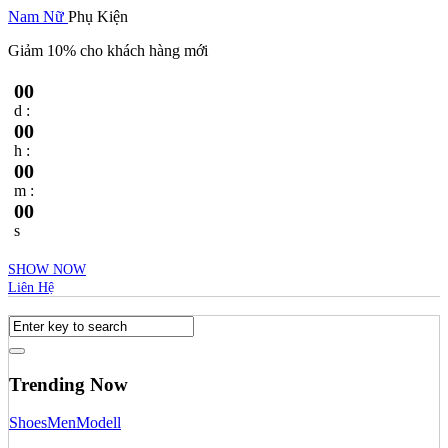
Nam
Nữ
Phụ Kiện
Giảm 10% cho khách hàng mới
00
d :
00
h :
00
m :
00
s
SHOW NOW
Liên Hệ
Trending Now
Shoes
Men
Modell