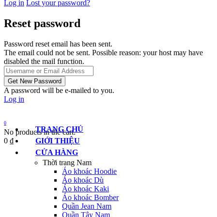
Log in
Lost your password?
Reset password
Password reset email has been sent.
The email could not be sent. Possible reason: your host may have
disabled the mail function.
A password will be e-mailed to you.
Log in
0
TRANG CHỦ
No products in the cart.
0
₫
GIỚI THIỆU
CỬA HÀNG
Thời trang Nam
Áo khoác Hoodie
Áo khoác Dù
Áo khoác Kaki
Áo khoác Bomber
Quần Jean Nam
Quần Tây Nam