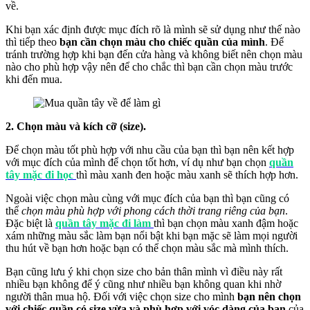
về.
Khi bạn xác định được mục đích rõ là mình sẽ sử dụng như thế nào
thì tiếp theo
bạn cần chọn màu cho chiếc quần của mình
. Để
tránh trường hợp khi bạn đến cửa hàng và không biết nên chọn màu
nào cho phù hợp vậy nên để cho chắc thì bạn cần chọn màu trước
khi đến mua.
2. Chọn màu và kích cỡ (size).
Để chọn màu tốt phù hợp với nhu cầu của bạn thì bạn nên kết hợp
với mục đích của mình để chọn tốt hơn, ví dụ như bạn chọn
quần
tây mặc đi học
thì màu xanh đen hoặc màu xanh sẽ thích hợp hơn.
Ngoài việc chọn màu cùng với mục đích của bạn thì bạn cũng có
thể
chọn màu phù hợp với phong cách thời trang riêng của bạn
.
Đặc biệt là
quần tây mặc đi làm
thì bạn chọn màu xanh đậm hoặc
xám những màu sắc làm bạn nổi bật khi bạn mặc sẽ làm mọi người
thu hút về bạn hơn hoặc bạn có thể chọn màu sắc mà mình thích.
Bạn cũng lưu ý khi chọn size cho bản thân mình vì điều này rất
nhiều bạn không để ý cũng như nhiều bạn không quan khi nhờ
người thân mua hộ. Đối với việc chọn size cho mình
bạn nên chọn
với chiếc quần có size vừa và phù hợp với vóc dàng của bạn
của