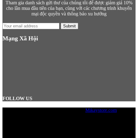
Tham gia danh sách gửi thư của chúng tôi để được giảm giá 10%
cho lần mua đầu tiên của bạn, cùng với các chương trình khuyến
mại độc quyền và thông báo xu hướng
Submit
Mạng Xã Hội
FOLLOW US
© Copyright 2026, Designed by
Mikaystore.com
Lưu ý: Mikaystore không hỗ trợ bán
hàng trực tiếp tại văn phòng, mọi
đơn hàng cần được đặt trên Website.