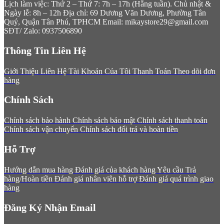
Lịch làm việc: Thứ 2 – Thứ 7: 7h – 17h (Hằng tuần). Chủ nhật &
Ngày lễ: 8h – 12h
Địa chỉ: 69 Dương Văn Dương, Phường Tân
Quý, Quận Tân Phú, TPHCM
Email: mikaystore29@gmail.com
SĐT/ Zalo: 0937506890
Thông Tin Liên Hệ
Giới Thiệu
Liên Hệ
Tài Khoản Của Tôi
Thanh Toán
Theo dõi đơn
hàng
Chính Sách
Chính sách bảo hành
Chính sách bảo mật
Chính sách thanh toán
Chính sách vận chuyển
Chính sách đổi trả và hoàn tiền
Hỗ Trợ
Hướng dẫn mua hàng
Đánh giá của khách hàng
Yêu cầu Trả
hàng/Hoàn tiền
Đánh giá nhân viên hỗ trợ
Đánh giá quá trình giao
hàng
Đăng Ký Nhận Email