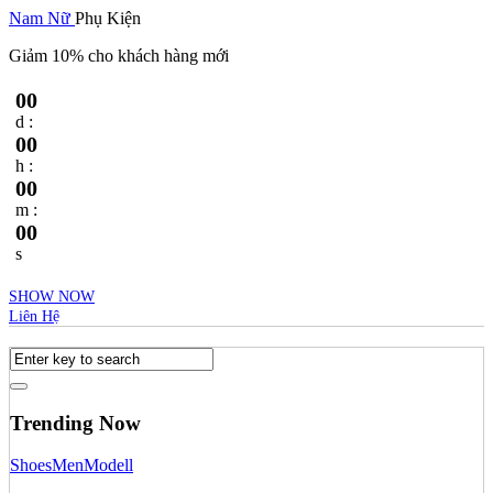
Nam
Nữ
Phụ Kiện
Giảm 10% cho khách hàng mới
00
d :
00
h :
00
m :
00
s
SHOW NOW
Liên Hệ
Trending Now
Shoes
Men
Modell