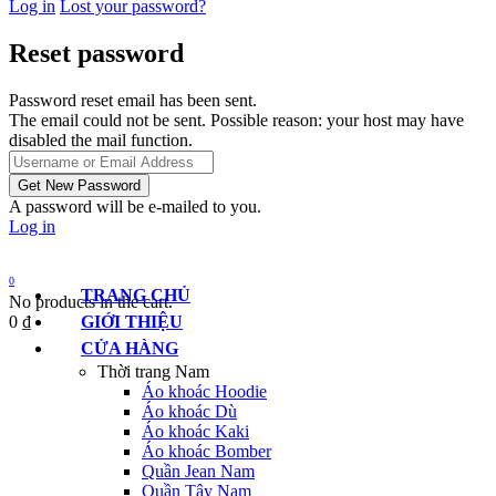
Log in
Lost your password?
Reset password
Password reset email has been sent.
The email could not be sent. Possible reason: your host may have
disabled the mail function.
A password will be e-mailed to you.
Log in
0
TRANG CHỦ
No products in the cart.
0
₫
GIỚI THIỆU
CỬA HÀNG
Thời trang Nam
Áo khoác Hoodie
Áo khoác Dù
Áo khoác Kaki
Áo khoác Bomber
Quần Jean Nam
Quần Tây Nam