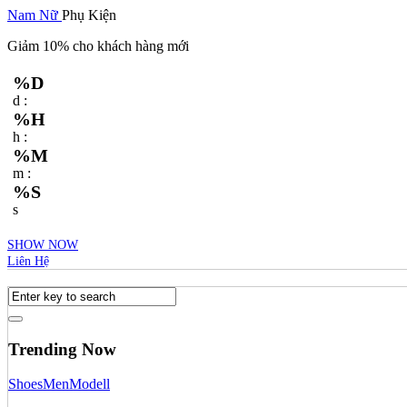
Nam
Nữ
Phụ Kiện
Giảm 10% cho khách hàng mới
%D
d :
%H
h :
%M
m :
%S
s
SHOW NOW
Liên Hệ
Trending Now
Shoes
Men
Modell