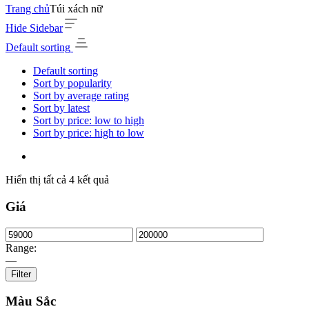
Trang chủ
Túi xách nữ
Hide Sidebar
Default sorting
Default sorting
Sort by popularity
Sort by average rating
Sort by latest
Sort by price: low to high
Sort by price: high to low
Hiển thị tất cả 4 kết quả
Giá
Range:
—
Filter
Màu Sắc