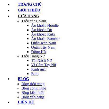
TRANG CHỦ
GIỚI THIỆU
CỬA HÀNG
Thời trang Nam
Áo khoác Hoodie
Áo khoác Dù
Áo khoác Kaki
Áo khoác Bomber
Quần Jean Nam
Quần Tây Nam
Đồng Hồ
Thời Trang Nữ
Túi Xách Nữ
Ví Cầm Tay Nữ
Kính mát
Balo
BLOG
Blog thời trang
Blog công nghệ
Blog kiến thức
Blog xếp hạng
LIÊN HỆ