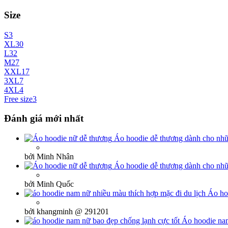
Size
S
3
XL
30
L
32
M
27
XXL
17
3XL
7
4XL
4
Free size
3
Đánh giá mới nhất
Áo hoodie dễ thương dành cho nh
bởi Minh Nhân
Áo hoodie dễ thương dành cho nh
bởi Minh Quốc
Áo ho
bởi khangminh @ 291201
Áo hoodie nam