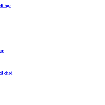
đi học
ọc
đi chơi