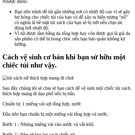
Nhược điểm:
Bạn nên tránh để túi gần những nơi có nhiệt độ cao vì sẽ gây
hư hỏng cho chiếc túi của bạn và dễ xãy ra hiện tượng “nổ”
có nghĩa là bề mặt túi xách của bạn sẽ bị nứt nếu chịu tác
động bởi nhiệt độ.
Vì túi được làm bằng da tổng hợp hay còn được gọi là giả da
sản phẩm có thể bị bong chóc nếu bạn bảo quản không kỹ
lưỡng.
Cách vệ sinh cơ bản khi bạn sử hữu một
chiếc túi như vậy.
Sau đây chúng tôi sẽ chia sẽ bạn cách để vệ sinh một chiếc túi xách
thích hợp mang đi dạo phố nếu bị bẩn.
Chuẩn bị: 1 miếng vải sợi tổng hợp, nước
Đầu tiên bạn chuẩn bị một miếng vải tổng hợp và nước.
Bước 1 : Nhúng miếng vải vào nước và vắt khô.
Bước 2 : Nhẹ nhàng lau sạch chiếc túi.