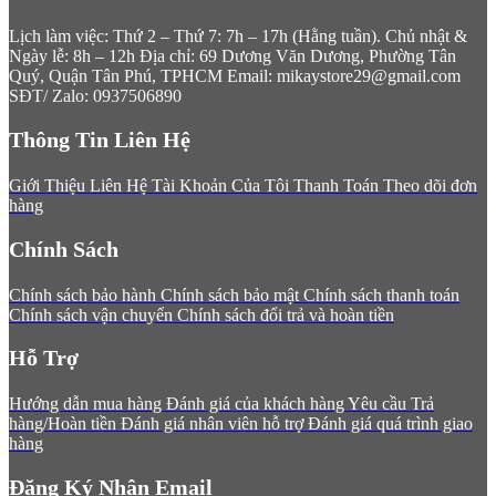
Lịch làm việc: Thứ 2 – Thứ 7: 7h – 17h (Hằng tuần). Chủ nhật &
Ngày lễ: 8h – 12h
Địa chỉ: 69 Dương Văn Dương, Phường Tân
Quý, Quận Tân Phú, TPHCM
Email: mikaystore29@gmail.com
SĐT/ Zalo: 0937506890
Thông Tin Liên Hệ
Giới Thiệu
Liên Hệ
Tài Khoản Của Tôi
Thanh Toán
Theo dõi đơn
hàng
Chính Sách
Chính sách bảo hành
Chính sách bảo mật
Chính sách thanh toán
Chính sách vận chuyển
Chính sách đổi trả và hoàn tiền
Hỗ Trợ
Hướng dẫn mua hàng
Đánh giá của khách hàng
Yêu cầu Trả
hàng/Hoàn tiền
Đánh giá nhân viên hỗ trợ
Đánh giá quá trình giao
hàng
Đăng Ký Nhận Email