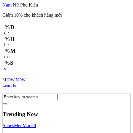
Nam
Nữ
Phụ Kiện
Giảm 10% cho khách hàng mới
%D
d :
%H
h :
%M
m :
%S
s
SHOW NOW
Liên Hệ
Trending Now
Shoes
Men
Modell