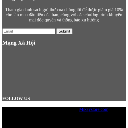
Tham gia danh sách gửi thư của chúng tôi để được giảm giá 10%
cho lần mua đầu tiên của bạn, cùng với các chương trình khuyến
mại độc quyền và thông báo xu hướng
Submit
Mạng Xã Hội
FOLLOW US
© Copyright 2026, Designed by
Mikaystore.com
Lưu ý: Mikaystore không hỗ trợ bán
hàng trực tiếp tại văn phòng, mọi