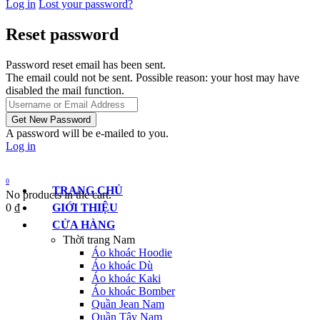
Log in
Lost your password?
Reset password
Password reset email has been sent.
The email could not be sent. Possible reason: your host may have
disabled the mail function.
A password will be e-mailed to you.
Log in
0
TRANG CHỦ
No products in the cart.
0
₫
GIỚI THIỆU
CỬA HÀNG
Thời trang Nam
Áo khoác Hoodie
Áo khoác Dù
Áo khoác Kaki
Áo khoác Bomber
Quần Jean Nam
Quần Tây Nam