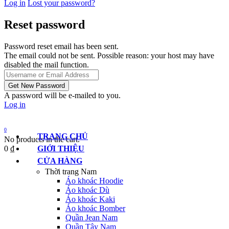
Log in
Lost your password?
Reset password
Password reset email has been sent.
The email could not be sent. Possible reason: your host may have
disabled the mail function.
A password will be e-mailed to you.
Log in
0
TRANG CHỦ
No products in the cart.
0
₫
GIỚI THIỆU
CỬA HÀNG
Thời trang Nam
Áo khoác Hoodie
Áo khoác Dù
Áo khoác Kaki
Áo khoác Bomber
Quần Jean Nam
Quần Tây Nam