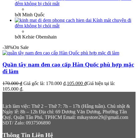
đêm không bị chói mắt
bởi Minh Quốc
Kính mát chuyên đi
đêm không bị chói mắt
bởi Kelsie Obenshain
-38%
On Sale
Quần tây nam đen cao cấp Hàn Quốc phù hợp mặc
đi làm
170.000
₫
Giá gốc là: 170.000 ₫.
105.000
₫
Giá hiện tại là:
105.000 ₫.
Lịch làm việc: Thứ 2 – Thứ 7: 7h – 17h (Hằng tuần). Chủ nhật &
Ngày lễ: 8h – 12h
Địa chỉ: 69 Dương Văn Dương, Phường Tân
Quý, Quận Tân Phú, TPHCM
Email: mikaystore29@gmail.com
SĐT/ Zalo: 0937506890
Thông Tin Liên Hệ