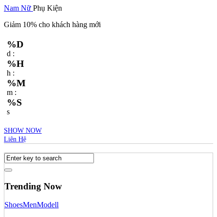
Nam
Nữ
Phụ Kiện
Giảm 10% cho khách hàng mới
%D
d :
%H
h :
%M
m :
%S
s
SHOW NOW
Liên Hệ
Trending Now
Shoes
Men
Modell