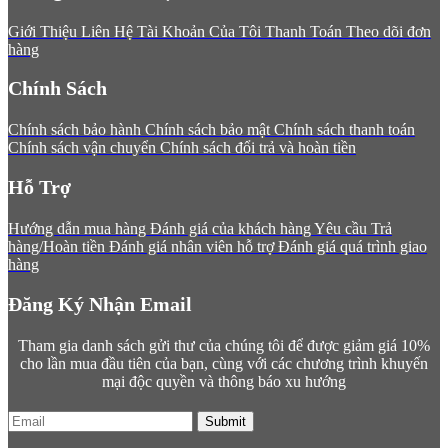
Giới Thiệu
Liên Hệ
Tài Khoản Của Tôi
Thanh Toán
Theo dõi đơn
hàng
Chính Sách
Chính sách bảo hành
Chính sách bảo mật
Chính sách thanh toán
Chính sách vận chuyển
Chính sách đổi trả và hoàn tiền
Hỗ Trợ
Hướng dẫn mua hàng
Đánh giá của khách hàng
Yêu cầu Trả
hàng/Hoàn tiền
Đánh giá nhân viên hỗ trợ
Đánh giá quá trình giao
hàng
Đăng Ký Nhận Email
Tham gia danh sách gửi thư của chúng tôi để được giảm giá 10%
cho lần mua đầu tiên của bạn, cùng với các chương trình khuyến
mại độc quyền và thông báo xu hướng
Submit