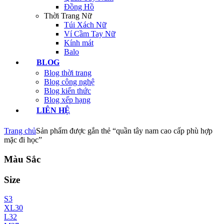
Đồng Hồ
Thời Trang Nữ
Túi Xách Nữ
Ví Cầm Tay Nữ
Kính mát
Balo
BLOG
Blog thời trang
Blog công nghệ
Blog kiến thức
Blog xếp hạng
LIÊN HỆ
Trang chủ
Sản phẩm được gắn thẻ “quần tây nam cao cấp phù hợp
mặc đi học”
Màu Sắc
Size
S
3
XL
30
L
32