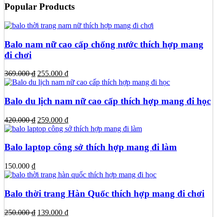
Popular Products
Balo nam nữ cao cấp chống nước thích hợp mang
đi chơi
Giá
Giá
369.000
₫
255.000
₫
gốc
hiện
là:
tại
369.000 ₫.
là:
Balo du lịch nam nữ cao cấp thích hợp mang đi học
255.000 ₫.
Giá
Giá
420.000
₫
259.000
₫
gốc
hiện
là:
tại
420.000 ₫.
là:
Balo laptop công sở thích hợp mang đi làm
259.000 ₫.
150.000
₫
Balo thời trang Hàn Quốc thích hợp mang đi chơi
Giá
Giá
250.000
₫
139.000
₫