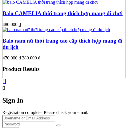
gốc
hiện
là:
tại
189.000 ₫.
là:
Balo CAMELIA thời trang thích hợp mang đi chơi
150.000 ₫.
480.000
₫
Balo nam nữ thời trang cao cấp thích hợp mang đi
du lịch
Giá
Giá
470.000
₫
289.000
₫
gốc
hiện
là:
tại
Product Results
470.000 ₫.
là:
289.000 ₫.
Sign In
Registration complete. Please check your email.