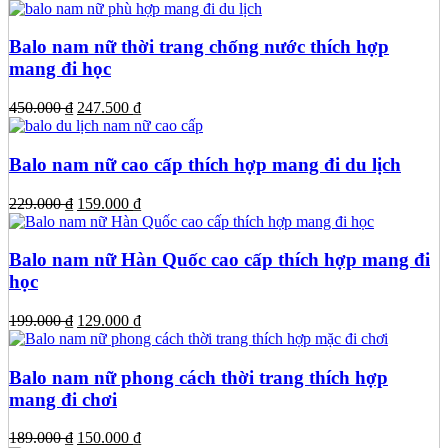
gốc
hiện
là:
tại
250.000 ₫.
là:
Balo nam nữ thời trang chống nước thích hợp
139.000 ₫.
mang đi học
Giá
Giá
450.000
₫
247.500
₫
gốc
hiện
là:
tại
450.000 ₫.
là:
Balo nam nữ cao cấp thích hợp mang đi du lịch
247.500 ₫.
Giá
Giá
229.000
₫
159.000
₫
gốc
hiện
là:
tại
229.000 ₫.
là:
Balo nam nữ Hàn Quốc cao cấp thích hợp mang đi
159.000 ₫.
học
Giá
Giá
199.000
₫
129.000
₫
gốc
hiện
là:
tại
199.000 ₫.
là:
Balo nam nữ phong cách thời trang thích hợp
129.000 ₫.
mang đi chơi
Giá
Giá
189.000
₫
150.000
₫