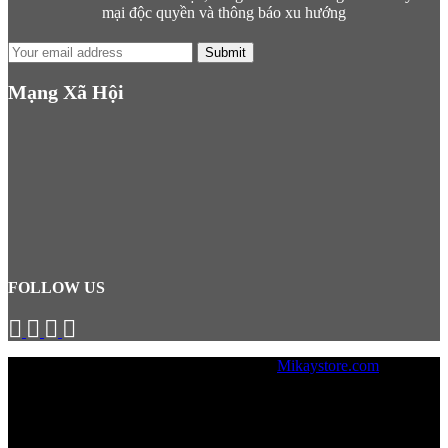
mại độc quyền và thông báo xu hướng
Submit
Mạng Xã Hội
FOLLOW US
© Copyright 2026, Designed by
Mikaystore.com
Lưu ý: Mikaystore không hỗ trợ bán
hàng trực tiếp tại văn phòng, mọi
đơn hàng cần được đặt trên Website.