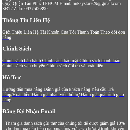
Quý, Quận Tân Phú, TPHCM
Email: mikaystore29@gmail.com
SĐT/ Zalo: 0937506890
Thông Tin Liên Hệ
Giới Thiệu
Liên Hệ
Tài Khoản Của Tôi
Thanh Toán
Theo dõi đơn
hàng
Chính Sách
Chính sách bảo hành
Chính sách bảo mật
Chính sách thanh toán
Chính sách vận chuyển
Chính sách đổi trả và hoàn tiền
Hỗ Trợ
Hướng dẫn mua hàng
Đánh giá của khách hàng
Yêu cầu Trả
hàng/Hoàn tiền
Đánh giá nhân viên hỗ trợ
Đánh giá quá trình giao
hàng
Đăng Ký Nhận Email
Tham gia danh sách gửi thư của chúng tôi để được giảm giá 10%
cho lần mua đầu tiên của bạn, cùng với các chương trình khuyến