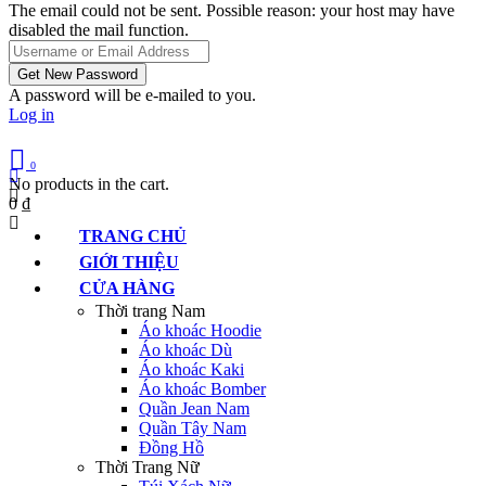
The email could not be sent. Possible reason: your host may have
disabled the mail function.
A password will be e-mailed to you.
Log in
0
No products in the cart.
0
₫
TRANG CHỦ
GIỚI THIỆU
CỬA HÀNG
Thời trang Nam
Áo khoác Hoodie
Áo khoác Dù
Áo khoác Kaki
Áo khoác Bomber
Quần Jean Nam
Quần Tây Nam
Đồng Hồ
Thời Trang Nữ