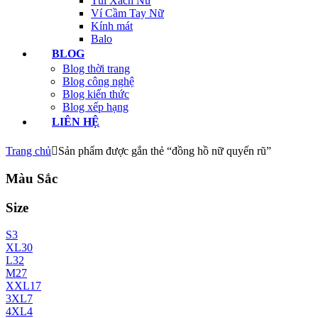
Túi Xách Nữ
Ví Cầm Tay Nữ
Kính mát
Balo
BLOG
Blog thời trang
Blog công nghệ
Blog kiến thức
Blog xếp hạng
LIÊN HỆ
Trang chủ
Sản phẩm được gắn thẻ “đồng hồ nữ quyến rũ”
Màu Sắc
Size
S
3
XL
30
L
32
M
27
XXL
17
3XL
7
4XL
4