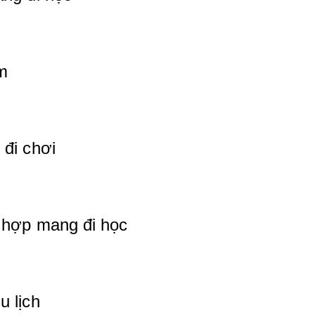
àm
 đi chơi
 hợp mang đi học
u lịch