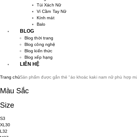
Túi Xách Nữ
Ví Cầm Tay Nữ
Kính mát
Balo
BLOG
Blog thời trang
Blog công nghệ
Blog kiến thức
Blog xếp hạng
LIÊN HỆ
Trang chủ
Sản phẩm được gắn thẻ “áo khoác kaki nam nữ phù hợp mặ
Màu Sắc
Size
S
3
XL
30
L
32