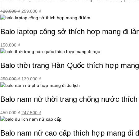
420.000
₫
Giá
259.000
₫
Giá
gốc
hiện
là:
tại
Balo laptop công sở thích hợp mang đi l
420.000 ₫.
là:
259.000 ₫.
150.000
₫
Balo thời trang Hàn Quốc thích hợp mang
250.000
₫
Giá
139.000
₫
Giá
gốc
hiện
là:
tại
Balo nam nữ thời trang chống nước thích
250.000 ₫.
là:
139.000 ₫.
450.000
₫
Giá
247.500
₫
Giá
gốc
hiện
là:
tại
Balo nam nữ cao cấp thích hợp mang đi d
450.000 ₫.
là:
247.500 ₫.