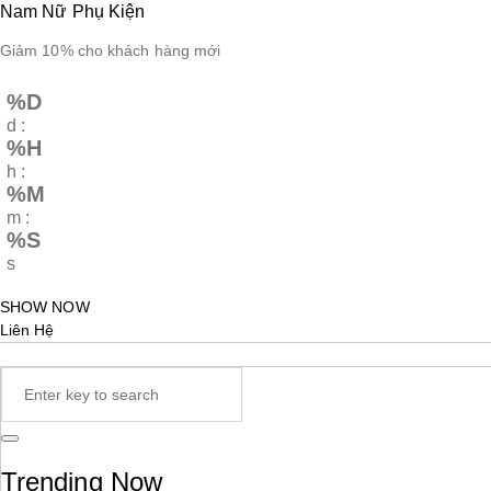
Nam
Nữ
Phụ Kiện
Giảm 10% cho khách hàng mới
%D
d :
%H
h :
%M
m :
%S
s
SHOW NOW
Liên Hệ
Trending Now