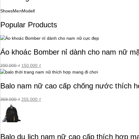
Shoes
Men
Modell
Popular Products
Áo khoác Bomber nỉ dành cho nam nữ mặ
200.000
₫
Giá
150.000
₫
Giá
gốc
hiện
là:
tại
Balo nam nữ cao cấp chống nước thích h
200.000 ₫.
là:
150.000 ₫.
369.000
₫
Giá
255.000
₫
Giá
gốc
hiện
là:
tại
369.000 ₫.
là:
255.000 ₫.
Balo du lịch nam nữ cao cấp thích hợp m