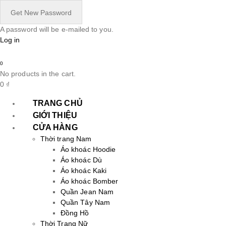
A password will be e-mailed to you.
Log in
0
No products in the cart.
0
₫
TRANG CHỦ
GIỚI THIỆU
CỬA HÀNG
Thời trang Nam
Áo khoác Hoodie
Áo khoác Dù
Áo khoác Kaki
Áo khoác Bomber
Quần Jean Nam
Quần Tây Nam
Đồng Hồ
Thời Trang Nữ