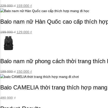
229.000
₫
Giá
159.000
₫
Giá
gốc
hiện
là:
tại
Balo nam nữ Hàn Quốc cao cấp thích hợp
229.000 ₫.
là:
159.000 ₫.
199.000
₫
Giá
129.000
₫
Giá
gốc
hiện
là:
tại
199.000 ₫.
là:
129.000 ₫.
Balo nam nữ phong cách thời trang thích
189.000
₫
Giá
150.000
₫
Giá
gốc
hiện
là:
tại
Balo CAMELIA thời trang thích hợp mang 
189.000 ₫.
là:
150.000 ₫.
480.000
₫