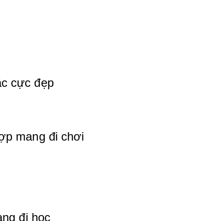
c cực đẹp
ợp mang đi chơi
ang đi học