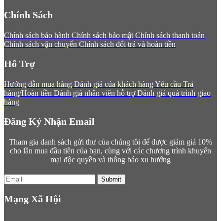
Chính Sách
Chính sách bảo hành
Chính sách bảo mật
Chính sách thanh toán
Chính sách vận chuyển
Chính sách đổi trả và hoàn tiền
Hỗ Trợ
Hướng dẫn mua hàng
Đánh giá của khách hàng
Yêu cầu Trả
hàng/Hoàn tiền
Đánh giá nhân viên hỗ trợ
Đánh giá quá trình giao
hàng
Đăng Ký Nhận Email
Tham gia danh sách gửi thư của chúng tôi để được giảm giá 10%
cho lần mua đầu tiên của bạn, cùng với các chương trình khuyến
mại độc quyền và thông báo xu hướng
Submit
Mạng Xã Hội