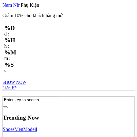
Nam
Nữ
Phụ Kiện
Giảm 10% cho khách hàng mới
%D
d :
%H
h :
%M
m :
%S
s
SHOW NOW
Liên Hệ
Trending Now
Shoes
Men
Modell