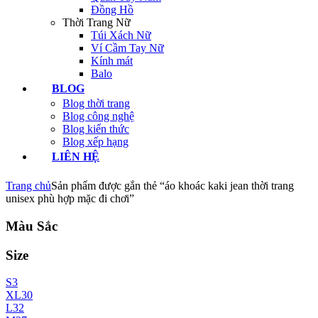
Đồng Hồ
Thời Trang Nữ
Túi Xách Nữ
Ví Cầm Tay Nữ
Kính mát
Balo
BLOG
Blog thời trang
Blog công nghệ
Blog kiến thức
Blog xếp hạng
LIÊN HỆ
Trang chủ
Sản phẩm được gắn thẻ “áo khoác kaki jean thời trang
unisex phù hợp mặc đi chơi”
Màu Sắc
Size
S
3
XL
30
L
32