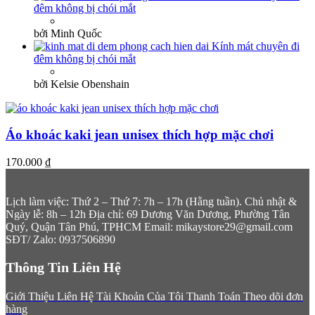
đêm không bị chói mắt
bởi Minh Quốc
Kính mát chuyên đi
đêm không bị chói mắt
bởi Kelsie Obenshain
Áo khoác kaki jean unisex thích hợp mặc chơi
170.000
₫
Lịch làm việc: Thứ 2 – Thứ 7: 7h – 17h (Hằng tuần). Chủ nhật &
Ngày lễ: 8h – 12h
Địa chỉ: 69 Dương Văn Dương, Phường Tân
Quý, Quận Tân Phú, TPHCM
Email: mikaystore29@gmail.com
SĐT/ Zalo: 0937506890
Thông Tin Liên Hệ
Giới Thiệu
Liên Hệ
Tài Khoản Của Tôi
Thanh Toán
Theo dõi đơn
hàng