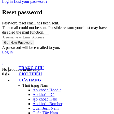
Log in
Lost your password?
Reset password
Password reset email has been sent.
The email could not be sent. Possible reason: your host may have
disabled the mail function.
A password will be e-mailed to you.
Log in
0
TRANG CHỦ
No products in the cart.
0
₫
GIỚI THIỆU
CỬA HÀNG
Thời trang Nam
Áo khoác Hoodie
Áo khoác Dù
Áo khoác Kaki
Áo khoác Bomber
Quần Jean Nam
Quần Tây Nam