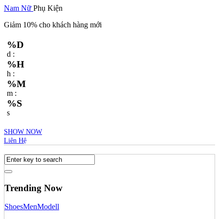
Nam
Nữ
Phụ Kiện
Giảm 10% cho khách hàng mới
%D
d :
%H
h :
%M
m :
%S
s
SHOW NOW
Liên Hệ
Trending Now
Shoes
Men
Modell