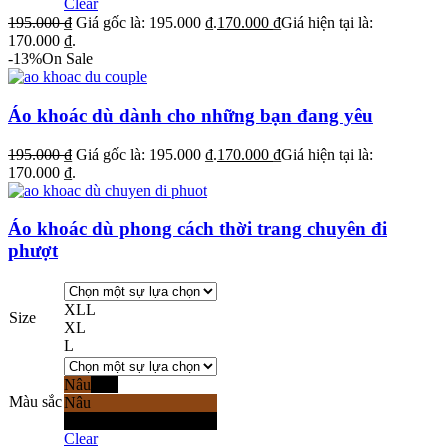
Clear
195.000
₫
Giá gốc là: 195.000 ₫.
170.000
₫
Giá hiện tại là:
170.000 ₫.
-13%
On Sale
Áo khoác dù dành cho những bạn đang yêu
195.000
₫
Giá gốc là: 195.000 ₫.
170.000
₫
Giá hiện tại là:
170.000 ₫.
Áo khoác dù phong cách thời trang chuyên đi
phượt
XL
L
Size
XL
L
Nâu
Đen
Màu sắc
Nâu
Đen
Clear