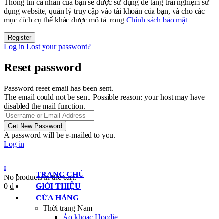
Thông tin cá nhân của bạn sẽ được sử dụng để tăng trải nghiệm sử
dụng website, quản lý truy cập vào tài khoản của bạn, và cho các
mục đích cụ thể khác được mô tả trong
Chính sách bảo mật
.
Log in
Lost your password?
Reset password
Password reset email has been sent.
The email could not be sent. Possible reason: your host may have
disabled the mail function.
A password will be e-mailed to you.
Log in
0
TRANG CHỦ
No products in the cart.
0
₫
GIỚI THIỆU
CỬA HÀNG
Thời trang Nam
Áo khoác Hoodie