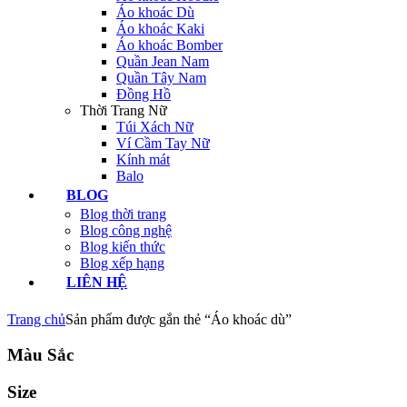
Áo khoác Dù
Áo khoác Kaki
Áo khoác Bomber
Quần Jean Nam
Quần Tây Nam
Đồng Hồ
Thời Trang Nữ
Túi Xách Nữ
Ví Cầm Tay Nữ
Kính mát
Balo
BLOG
Blog thời trang
Blog công nghệ
Blog kiến thức
Blog xếp hạng
LIÊN HỆ
Trang chủ
Sản phẩm được gắn thẻ “Áo khoác dù”
Màu Sắc
Size