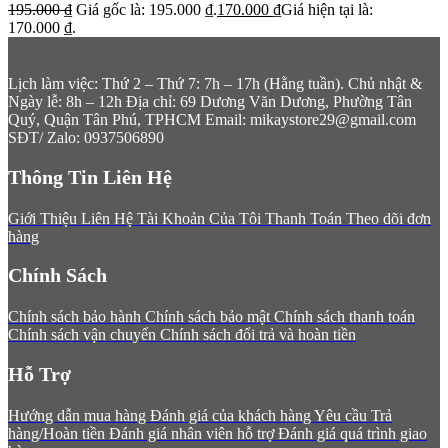
195.000
₫
Giá gốc là: 195.000 ₫.
170.000
₫
Giá hiện tại là:
170.000 ₫.
Lịch làm việc: Thứ 2 – Thứ 7: 7h – 17h (Hằng tuần). Chủ nhật &
Ngày lễ: 8h – 12h
Địa chỉ: 69 Dương Văn Dương, Phường Tân
Quý, Quận Tân Phú, TPHCM
Email: mikaystore29@gmail.com
SĐT/ Zalo: 0937506890
Thông Tin Liên Hệ
Giới Thiệu
Liên Hệ
Tài Khoản Của Tôi
Thanh Toán
Theo dõi đơn
hàng
Chính Sách
Chính sách bảo hành
Chính sách bảo mật
Chính sách thanh toán
Chính sách vận chuyển
Chính sách đổi trả và hoàn tiền
Hỗ Trợ
Hướng dẫn mua hàng
Đánh giá của khách hàng
Yêu cầu Trả
hàng/Hoàn tiền
Đánh giá nhân viên hỗ trợ
Đánh giá quá trình giao