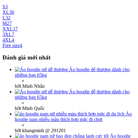
S
3
XL
30
L
32
M
27
XXL
17
3XL
7
4XL
4
Free size
4
Đánh giá mới nhất
Áo hoodie dễ thương dành cho
những bạn 65kg
bởi Minh Nhân
Áo hoodie dễ thương dành cho
những bạn 65kg
bởi Minh Quốc
Áo
hoodie nam nhiều màu thích hợp mặc đi chơi
bởi khangminh @ 291201
Áo hoodie