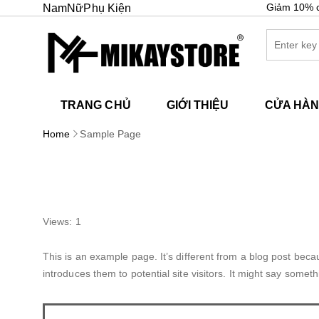
Giảm 10% 
Nam
Nữ
Phụ Kiện
TRANG CHỦ
GIỚI THIỆU
CỬA HÀ
Home
Sample Page
Views: 1
This is an example page. It’s different from a blog post becau
introduces them to potential site visitors. It might say somethi