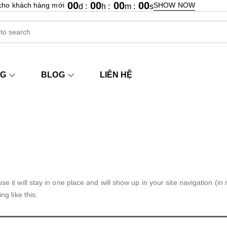
00
00
00
00
cho khách hàng mới
SHOW NOW
d :
h :
m :
s
NG
BLOG
LIÊN HỆ
se it will stay in one place and will show up in your site navigation (
ng like this: